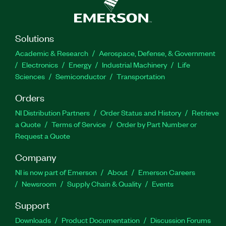
Solutions
Academic & Research
Aerospace, Defense, & Government
Electronics
Energy
Industrial Machinery
Life
Sciences
Semiconductor
Transportation
Orders
NI Distribution Partners
Order Status and History
Retrieve
a Quote
Terms of Service
Order by Part Number or
Request a Quote
Company
NI is now part of Emerson
About
Emerson Careers
Newsroom
Supply Chain & Quality
Events
Support
Downloads
Product Documentation
Discussion Forums