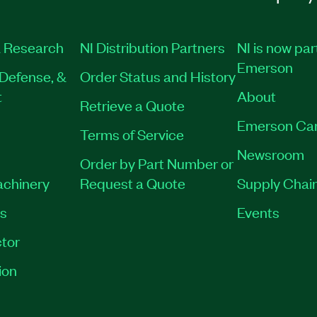
 Research
NI Distribution Partners
NI is now par
Emerson
Defense, &
Order Status and History
t
About
Retrieve a Quote
Emerson Ca
Terms of Service
Newsroom
Order by Part Number or
achinery
Request a Quote
Supply Chain
es
Events
tor
ion