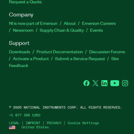
Request a Quote
Company
NI is now part of Emerson
About
Emerson Careers
Newsroom
Supply Chain & Quality
Events
Support
Downloads
Product Documentation
Discussion Forums
Activate a Product
Submit a Service Request
Site
Feedback
Facebook
Twitter
LinkedIn
YouTube
Ins
©
2026
NATIONAL INSTRUMENTS CORP. ALL RIGHTS RESERVED.
+1 877 388 1952
LEGAL
|
IMPRINT
|
PRIVACY
|
Cookie Settings
United States