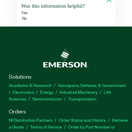
Was this information helpful?
Yes
No
Solutions
Academic & Research
Aerospace, Defense, & Government
Electronics
Energy
Industrial Machinery
Life
Sciences
Semiconductor
Transportation
Orders
NI Distribution Partners
Order Status and History
Retrieve
a Quote
Terms of Service
Order by Part Number or