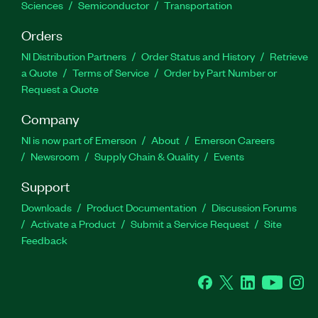
Sciences
Semiconductor
Transportation
Orders
NI Distribution Partners
Order Status and History
Retrieve
a Quote
Terms of Service
Order by Part Number or
Request a Quote
Company
NI is now part of Emerson
About
Emerson Careers
Newsroom
Supply Chain & Quality
Events
Support
Downloads
Product Documentation
Discussion Forums
Activate a Product
Submit a Service Request
Site
Feedback
Facebook
Twitter
LinkedIn
YouTube
Ins