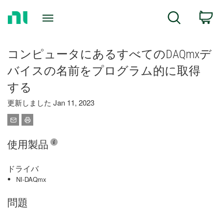
Return
C
Search
to
Home
Page
コンピュータにあるすべてのDAQmxデ
バイスの名前をプログラム的に取得
する
更新しました Jan 11, 2023
使用製品
ドライバ
NI-DAQmx
問題