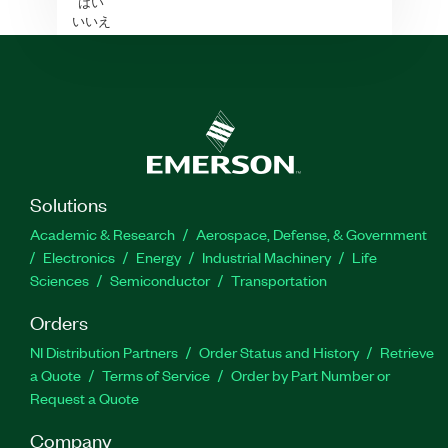
はい
いいえ
Solutions
Academic & Research
Aerospace, Defense, & Government
Electronics
Energy
Industrial Machinery
Life
Sciences
Semiconductor
Transportation
Orders
NI Distribution Partners
Order Status and History
Retrieve
a Quote
Terms of Service
Order by Part Number or
Request a Quote
Company