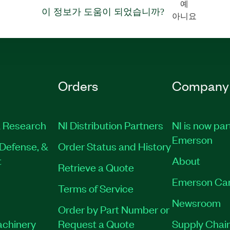
예
이 정보가 도움이 되었습니까?
아니요
Orders
Company
 Research
NI Distribution Partners
NI is now par
Emerson
Defense, &
Order Status and History
t
About
Retrieve a Quote
Emerson Ca
Terms of Service
Newsroom
Order by Part Number or
achinery
Request a Quote
Supply Chain