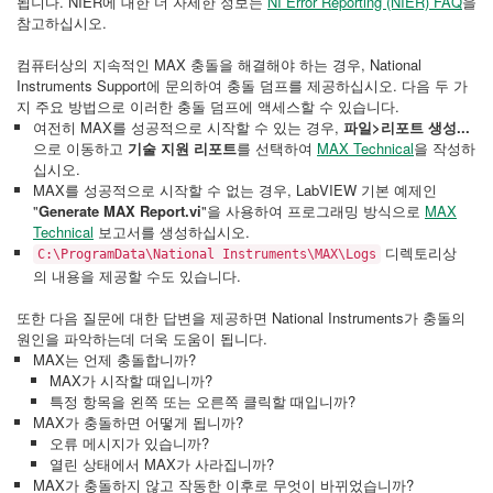
됩니다. NIER에 대한 더 자세한 정보는
NI Error Reporting (NIER) FAQ
을
참고하십시오.
컴퓨터상의 지속적인 MAX 충돌을 해결해야 하는 경우, National
Instruments Support에 문의하여 충돌 덤프를 제공하십시오. 다음 두 가
지 주요 방법으로 이러한 충돌 덤프에 액세스할 수 있습니다.
여전히 MAX를 성공적으로 시작할 수 있는 경우,
파일>리포트 생성...
으로 이동하고
기술 지원 리포트
를 선택하여
MAX Technical
을 작성하
십시오.
MAX를 성공적으로 시작할 수 없는 경우, LabVIEW 기본 예제인
"
Generate MAX Report.vi
"을 사용하여 프로그래밍 방식으로
MAX
Technical
보고서를 생성하십시오.
디렉토리상
C:\ProgramData\National Instruments\MAX\Logs
의 내용을 제공할 수도 있습니다.
또한 다음 질문에 대한 답변을 제공하면 National Instruments가 충돌의
원인을 파악하는데 더욱 도움이 됩니다.
MAX는 언제 충돌합니까?
MAX가 시작할 때입니까?
특정 항목을 왼쪽 또는 오른쪽 클릭할 때입니까?
MAX가 충돌하면 어떻게 됩니까?
오류 메시지가 있습니까?
열린 상태에서 MAX가 사라집니까?
MAX가 충돌하지 않고 작동한 이후로 무엇이 바뀌었습니까?