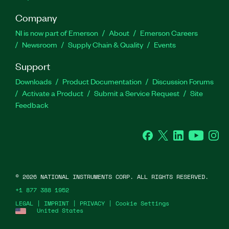
Company
NI is now part of Emerson
About
Emerson Careers
Newsroom
Supply Chain & Quality
Events
Support
Downloads
Product Documentation
Discussion Forums
Activate a Product
Submit a Service Request
Site
Feedback
Facebook
Twitter
LinkedIn
YouTube
Ins
©
2026
NATIONAL INSTRUMENTS CORP. ALL RIGHTS RESERVED.
+1 877 388 1952
LEGAL
|
IMPRINT
|
PRIVACY
|
Cookie Settings
United States