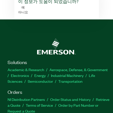
이 정보가 도움이 되었습니까?
예
아니요
Solutions
Academic & Research
Aerospace, Defense, & Government
Electronics
Energy
Industrial Machinery
Life
Sciences
Semiconductor
Transportation
Orders
NI Distribution Partners
Order Status and History
Retrieve
a Quote
Terms of Service
Order by Part Number or
Request a Quote