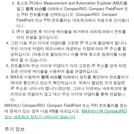
호스트 PC에서 Measurement and Automation Explorer (MAX)를
열고
원격 시스템
아래에서 CompactRIO, Compact FieldPoint 또
는 PXI 컨트롤러를 선택하십시오. (CompactRIO, Compact
FieldPoint 또는 PXI 컨트롤러는 네트워크에서 자동으로 인식됩니
다.)
IP가 할당된 후 이더넷 케이블을 제거하여 네트워크에서 컨트롤
러의 연결을 끊으십시오.
그런 다음 무선 이더넷 어댑터를 고유한 IP 주소에 할당해야 합니다.
무선 이더넷 어댑터 제조사에서 제공하는 지침에 따라 IP 주소를 할
당하십시오. (자동으로 할당되거나 이를 위해 호스트 컴퓨터를 사용
해야 할 수 있습니다).
컨트롤러와 무선 이더넷 어댑터가 각각 고유한 IP 주소를 갖게 되면
표준 이더넷 케이블을 사용하여 둘을 연결하십시오.
MAX로 이동하여
원격 시스템
아래에서 장치를 확인하여 컨트롤러가
제대로 통신하고 있는지 확인하십시오. 위에서 할당된 것과 동일한
IP 주소로 나타나야 합니다 (2단계). 그러나 이번에는 네트워크에 물
리적으로 연결되지 않고 대신 무선 이더넷 어댑터를 통해 연결됩니
다.
MAX에서 CompactRIO, Compact FieldPoint 또는 PXI 컨트롤러를 찾는
데 문제가 있는 경우 다음 KB를 따르십시오.
MAX에서 NI CompactRIO
또는 네트워크 장치가 나타나지 않습니다
추가 정보