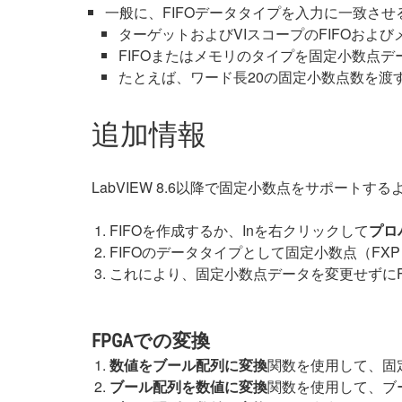
一般に、FIFOデータタイプを入力に一致さ
ターゲットおよびVIスコープのFIFOお
FIFOまたはメモリのタイプを固定小数点
たとえば、ワード長20の固定小数点数を渡す
追加情報
LabVIEW 8.6以降で固定小数点をサポートす
FIFOを作成するか、Inを右クリックして
プロ
FIFOのデータタイプとして固定小数点（FX
これにより、固定小数点データを変更せずにF
FPGAでの変換
数値をブール配列に変換
関数を使用して、固
ブール配列を数値に変換
関数を使用して、ブー