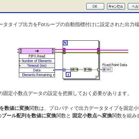
ータタイプ出力をForループの自動指標付けに設定された出力
側の固定小数点データの設定を把握しておく必要があります。
を数値に変換
関数は、プロパティで出力データタイプを固定小
の
ブール配列を数値に変換
関数と
固定小数点へ変換
関数を組み