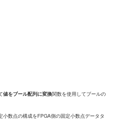
て
値をブール配列に変換
関数を使用してブールの
小数点の構成をFPGA側の固定小数点データタ