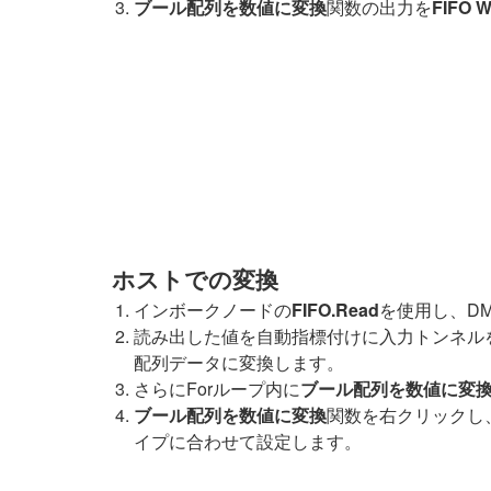
ブール配列を数値に変換
関数の出力を
FIFO W
ホストでの変換
インボークノードの
FIFO.Read
を使用し、DM
読み出した値を自動指標付けに入力トンネルを
配列データに変換します。
さらにForループ内に
ブール配列を数値に変
ブール配列を数値に変換
関数を右クリックし
イプに合わせて設定します。