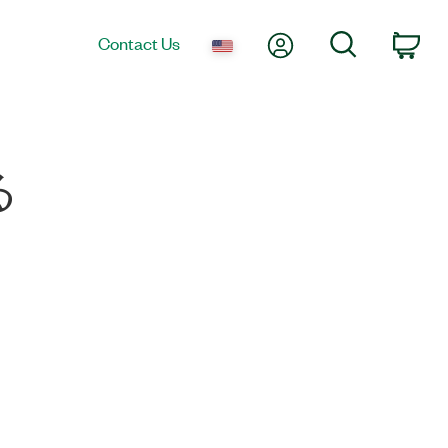
My Account
Search
Contact Us
Car
る