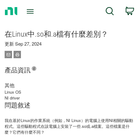
Return
C
Search
to
Home
Page
在Linux中.so和.a檔有什麼差別？
更新 Sep 27, 2024
產品資訊
其他
Linux OS
NI driver
問題敘述
我在基於Linux的作業系統（例如，NI Linux）的電腦上使用NI相關的驅動
程式。這些驅動程式在該電腦上安裝了一些.so或.a檔案。這些檔案是什
麼？它們有什麼不同？