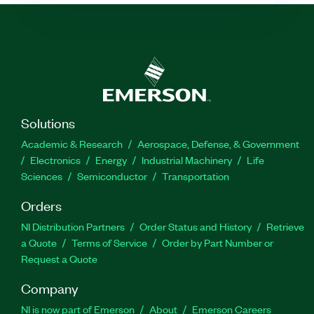
Solutions
Academic & Research
Aerospace, Defense, & Government
Electronics
Energy
Industrial Machinery
Life
Sciences
Semiconductor
Transportation
Orders
NI Distribution Partners
Order Status and History
Retrieve
a Quote
Terms of Service
Order by Part Number or
Request a Quote
Company
NI is now part of Emerson
About
Emerson Careers