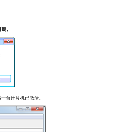
日期。
已
。
另一台计算机
激活