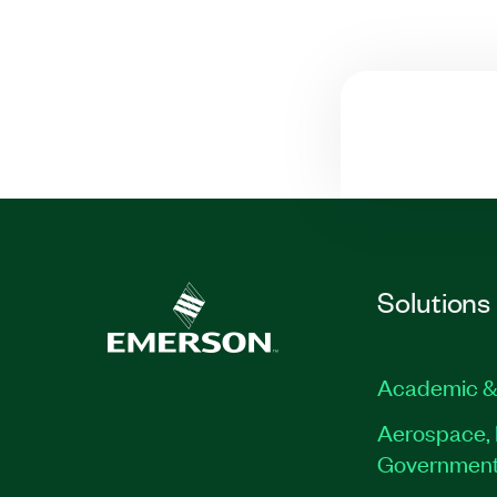
Solutions
Academic &
Aerospace, 
Governmen