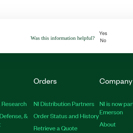
Yes
Was this information helpful?
No
Orders
Company
 Research
NI Distribution Partners
NI is now par
Emerson
Defense, &
Order Status and History
t
About
Retrieve a Quote