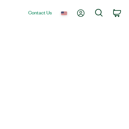
My Account
Search
Contact Us
Car