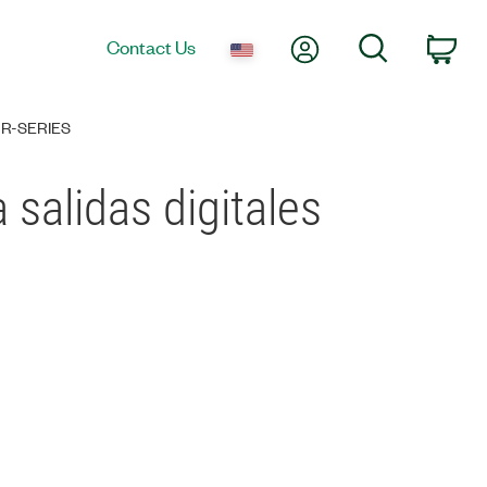
My Account
Search
Contact Us
Car
 R-SERIES
 salidas digitales