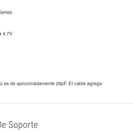
Series
.
 a 4.7V
glés) es de aproximadamente 28pF. El cable agrega
De Soporte