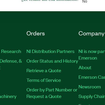
No
Orders
Company
 Research
NI Distribution Partners
NI is now par
Emerson
Defense, &
Order Status and History
t
About
Retrieve a Quote
Emerson Ca
Terms of Service
Newsroom
Order by Part Number or
achinery
Request a Quote
Supply Chain