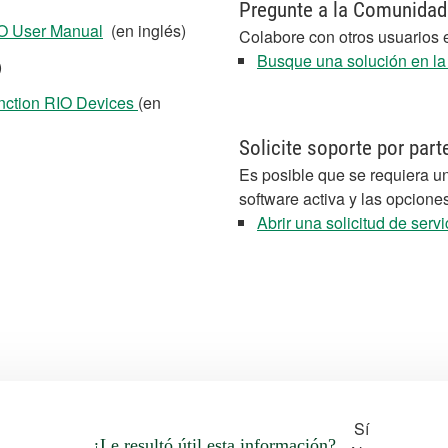
Pregunte a la Comunidad
IO User Manual
(en inglés)
Colabore con otros usuarios 
Busque una solución en l
)
nction RIO Devices
(en
Solicite soporte por part
Es posible que se requiera un
software activa y las opcione
Abrir una solicitud de servi
Sí
¿Le resultó útil esta información?