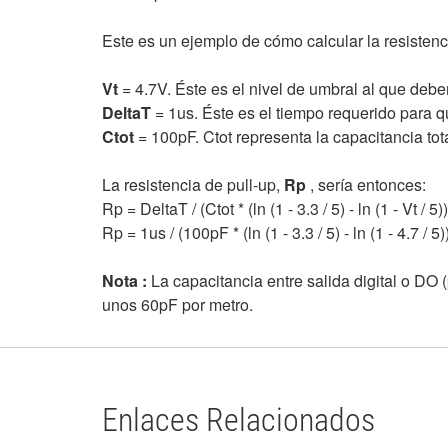
Este es un ejemplo de cómo calcular la resistenc
Vt
= 4.7V. Éste es el nivel de umbral al que debe
DeltaT
= 1us. Éste es el tiempo requerido para que
Ctot
= 100pF. Ctot representa la capacitancia total
La resistencia de pull-up,
Rp
, sería entonces:
Rp = DeltaT / (Ctot * (ln (1 - 3.3 / 5) - ln (1 - Vt / 5))
Rp = 1us / (100pF * (ln (1 - 3.3 / 5) - ln (1 - 4.7 /
Nota
:
La capacitancia entre salida digital o DO 
unos 60pF por metro.
Enlaces Relacionados