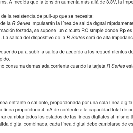
s. A medida que la tensión aumenta más allá de 3.3V, la i
de la resistencia de pull-up que se necesita:
 de la
R Series
impulsarán la línea de salida digital rápidamente
ximación forzada, se supone un circuito RC simple donde
Rp
es 
l. La salida del dispositivo de la
R Series
será de alta impedanci
querido para subir la salida de acuerdo a los requerimientos d
pido.
no consuma demasiada corriente cuando la tarjeta
R Series
est
sea entrante o saliente, proporcionada por una sola línea digita
línea proporciona 4 mA de corriente a la capacidad total de corr
r cambiar todos los estados de las líneas digitales al mismo t
alida digital combinada, cada línea digital debe cambiarse de 