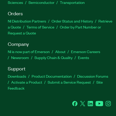
Sciences
Semiconductor
Transportation
Orders
NI Distribution Partners
Order Status and History
Retrieve
a Quote
Terms of Service
Order by Part Number or
Request a Quote
Company
NI is now part of Emerson
About
Emerson Careers
Newsroom
Supply Chain & Quality
Events
Support
Downloads
Product Documentation
Discussion Forums
Activate a Product
Submit a Service Request
Site
Feedback
Facebook
Twitter
LinkedIn
YouTube
Ins