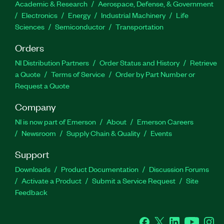
Academic & Research
Aerospace, Defense, & Government
Electronics
Energy
Industrial Machinery
Life
Sciences
Semiconductor
Transportation
Orders
NI Distribution Partners
Order Status and History
Retrieve
a Quote
Terms of Service
Order by Part Number or
Request a Quote
Company
NI is now part of Emerson
About
Emerson Careers
Newsroom
Supply Chain & Quality
Events
Support
Downloads
Product Documentation
Discussion Forums
Activate a Product
Submit a Service Request
Site
Feedback
Facebook
Twitter
LinkedIn
YouTube
Ins