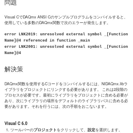
問題
Visual CでDAQmx ANSI Cのサンプルプログラムをコンパイルすると、
使用している多数のDAQmx関数で次のエラーが発生します。
error LNK2019: unresolved external symbol _[Function
Name]@4 referenced in function _main
error LNK2001: unresolved external symbol _[Function
Name]@4
解決策
DAQmx関数を使用するCコードをコンパイルするには、NIDAQmx.libラ
イブラリをプロジェクトにリンクする必要があります。 これは2段階の
プロセスが必要です。最初にライブラリをプロジェクトに含める必要が
あり、次にライブラリの場所をデフォルトのライブラリパスに含める必
要があります。それを行うには、次の手順をおこないます。
Visual C 6.0
ツールバーの
プロジェクト
をクリックして、
設定
を選択します。