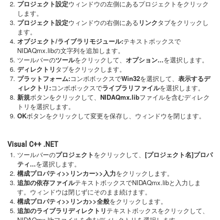
プロジェクト設定
ウィンドウの左側にあるプロジェクトをクリック
します。
プロジェクト設定
ウィンドウの右側にある
リンク
タブをクリックし
ます。
オブジェクト/ライブラリモジュール:
テキストボックスで
NIDAQmx.libの文字列を追加します。
ツールバーの
ツール
をクリックして、
オプション...
を選択します。
ディレクトリ
タブをクリックします。
プラットフォーム:
コンボボックスで
Win32
を選択して、
表示するデ
ィレクトリ:
コンボボックスで
ライブラリファイル
を選択します。
新規
ボタンをクリックして、
NIDAQmx.lib
ファイルを含むディレク
トリを選択します。
OK
ボタンをクリックして変更を保存し、ウィンドウを閉じます。
Visual C++ .NET
ツールバーの
プロジェクト
をクリックして、
[プロジェクト名]プロパ
ティ...
を選択します。
構成プロパティ>>リンカー>>入力
をクリックします。
追加の依存ファイル
テキストボックスでNIDAQmx.libと入力しま
す。ウィンドウは閉じずにそのまま続けます。
構成プロパティ>>リンカ>>全般
をクリックします。
追加のライブラリディレクトリ
テキストボックスをクリックして、
NIDAQmx.libファイルを含むディレクトリを選択します。