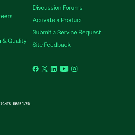
Discussion Forums
reers
Activate a Product
Submit a Service Request
 & Quality
Site Feedback
Facebook
Twitter
LinkedIn
YouTube
Instagram
IGHTS RESERVED.