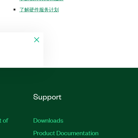
了解硬件服务计划
Support
t of
Downloads
Product Documentation