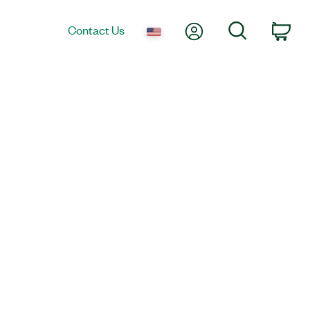
My Account
Search
Contact Us
Car