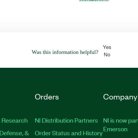
Yes
Was this information helpful?
No
Orders
Company
 Research
NI Distribution Partners
NI is now par
Emerson
Defense, &
Order Status and History