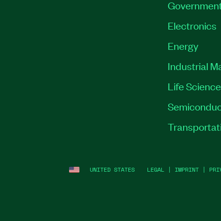
Governmen
Electronics
Energy
Industrial M
Life Scienc
Semiconduc
Transportat
UNITED STATES
LEGAL
|
IMPRINT
|
PRI