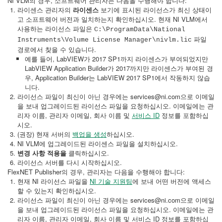
NI VLM의 경우, 소프트웨어 관리자는 다음을 수행해야 합니다:
라이센스 관리자의
라이센스
보기에 표시된 라이선스가 최신 상태이
고 소프트웨어 버전과 일치하는지 확인하십시오. 현재 NI VLM에서
사용하는 라이선스 파일은
C:\ProgramData\National
파일
Instruments\Volume License Manager\nivlm.lic
경로에서 찾을 수 있습니다.
예를 들어, LabVIEW가 2017 SP1까지 라이센스가 부여되었지만
LabVIEW Application Builder가 2017까지만 라이센스가 부여된 경
우, Application Builder는 LabVIEW 2017 SP1에서 작동하지 않습
니다.
라이선스 파일이 최신이 아닌 경우에는 services@ni.com으로 이메일
을 보내 업그레이드된 라이선스 파일을 요청하십시오. 이메일에는 관
리자 이름, 관리자 이메일, 회사 이름 및
서비스 ID
정보를 포함하십
시오.
(권장) 현재 서버의
백업을 생성
하십시오.
NI VLM에 업그레이드된 라이센스 파일을 설치하십시오.
변경 사항 적용을
클릭하십시오.
라이선스 서버를 다시 시작하십시오.
FlexNET Publisher의 경우, 관리자는 다음을 수행해야 합니다:
현재 NI 라이선스 파일을
NI 기술 지원팀
에 보내 어떤 버전에 액세스
할 수 있는지 확인하십시오.
라이선스 파일이 최신이 아닌 경우에는 services@ni.com으로 이메일
을 보내 업그레이드된 라이선스 파일을 요청하십시오. 이메일에는 관
리자 이름, 관리자 이메일, 회사 이름 및 서비스 ID 정보를 포함하십