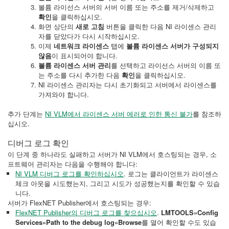
볼륨 라이선스 서버의 서버 이름 또는 주소를 제거/삭제하고
확인
을 클릭하십시오.
화면 상단의
새로 고침
버튼을 클릭한 다음 NI 라이센스 관리
자를 닫았다가 다시 시작하십시오.
이제
네트워크 라이센스
탭에
볼륨 라이센스 서버가 구성되지
않음
이 표시되어야 합니다.
볼륨 라이센스 서버 관리
를 선택하고 라이선스 서버의 이름 또
는 주소를 다시 추가한 다음
확인
을 클릭하십시오.
NI 라이센스 관리자는 다시 초기화되고 서버에서 라이센스를
가져와야 합니다.
추가 단계는
NI VLM에서 라이센스 서버 에러로 인한 통신 불가
를 참조하
십시오.
디버그 로그 확인
이 단계 중 하나라도 실패하고 서버가 NI VLM에서 호스팅되는 경우, 소
프트웨어 관리자는 다음을 수행해야 합니다:
NI VLM 디버그 로그를 확인하십시오
. 로그는 클라이언트가 라이센스
체크 아웃을 시도했는지, 그리고 시도가 성공했는지를 확인할 수 있습
니다.
서버가 FlexNET Publisher에서 호스팅되는 경우:
FlexNET Publisher의 디버그 로그를 찾으십시오
.
LMTOOLS»Config
Services»Path to the debug log»Browse
를 열어 확인할 수도 있습