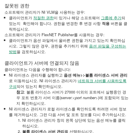
잘못된 권한
소프트웨어 관리자가 NI VLM을 사용하는 경우:
클라이언트가
적절한 권한
이 있거나 해당 소프트웨어
그룹에 추가
되
었는지 확인해야 합니다. 권한을 변경한 후 변경 사항
적용
버튼을 클
릭하십시오.
소프트웨어 관리자가 FlexNET Publisher를 사용하는 경우:
클라이언트가 옵션 파일에서 올바른 권한을 가지고 있는지 확인하십
시오. 그렇지 않은 경우, 권한을 추가하기 위해
옵션 파일을 구성하는
방법
을 검토하십시오.
클라이언트가 서버에 연결되지 않음
클라이언트는 다음을 수행해야 합니다:
NI 라이센스 관리자를 실행하고
옵션 메뉴>>
볼륨 라이센스 서버 관리
로 이동하십시오. NI 라이센스 관리자가
네트워크 서버를 사용하도록
구성
되어 있는지 확인하십시오.
참고
: 볼륨 라이선스 서버가 27000 이외의 포트에서 실행중인 경
우 포트 번호가 서버 이름(server:<
port number
>)에 포함되어 있는
지 확인하십시오.
NI 라이센스 관리자가 로컬 라이센스를 확인하도록 하려면 서버 정보
를 제거하십시오. 그런 다음 서버 및 포트 정보를 다시 추가하십시오.
NI 라이센스 관리자 창의 왼쪽 상단에 있는 옵션 메뉴를 클릭
하십시오.
볼륨 라이센스 서버 관리
를 선택하십시오.