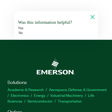
Was this information helpful?
Yes
No
Solutions
Academic & Research
Aerospace, Defense, & Government
Electronics
Energy
Industrial Machinery
Life
Sciences
Semiconductor
Transportation
Orders