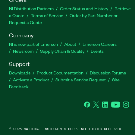
NI Distribution Partners
Order Status and History
Retrieve
a Quote
Terms of Service
Order by Part Number or
Request a Quote
Company
NI is now part of Emerson
About
Emerson Careers
Newsroom
Supply Chain & Quality
Events
Support
Downloads
Product Documentation
Discussion Forums
Activate a Product
Submit a Service Request
Site
Feedback
Facebook
Twitter
LinkedIn
YouTube
Ins
©
2026
NATIONAL INSTRUMENTS CORP. ALL RIGHTS RESERVED.