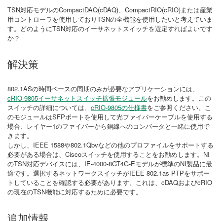
TSN対応モデルのCompactDAQ(cDAQ)、CompactRIO(cRIO)または産業
用コントローラを使用しておりTSNの全機能を使用したいと考えていま
す。どのようにTSN対応のイーサネットスイッチを選定すればよいです
か？
解決策
802.1ASの時間ベースの同期のみが必要なアプリケーションには、
cRIO-9805イーサネットスイッチ拡張モジュール
をお勧めします。この
スイッチの詳細については、
cRIO-9805の仕様書
をご参照ください。こ
のモジュールはSFPポートを使用して光ファイバーケーブルを使用する
場合、レイヤー1のファイバーから銅線へのコンバータと一緒に使用で
きます。
しかし、IEEE 1588や802.1Qbvなどの他のプロファイルをサポートする
必要がある場合は、Ciscoスイッチを使用することをお勧めします。NI
のTSN対応デバイスには、IE-4000-8GT4G-Eモデルが標準のNI製品に最
適です。選択するネットワークスイッチがIEEE 802.1as PTPをサポー
トしていることを確認する必要があります。これは、cDAQおよびcRIO
の現在のTSN機能に対応するために必要です。
追加情報