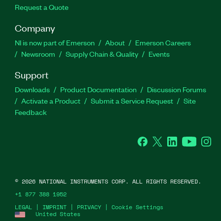
Request a Quote
Company
NI is now part of Emerson
About
Emerson Careers
Newsroom
Supply Chain & Quality
Events
Support
Downloads
Product Documentation
Discussion Forums
Activate a Product
Submit a Service Request
Site
Feedback
Facebook
Twitter
LinkedIn
YouTube
Ins
©
2026
NATIONAL INSTRUMENTS CORP. ALL RIGHTS RESERVED.
+1 877 388 1952
LEGAL
|
IMPRINT
|
PRIVACY
|
Cookie Settings
United States