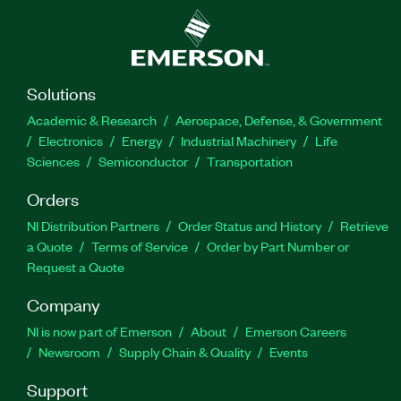
Solutions
Academic & Research
Aerospace, Defense, & Government
Electronics
Energy
Industrial Machinery
Life
Sciences
Semiconductor
Transportation
Orders
NI Distribution Partners
Order Status and History
Retrieve
a Quote
Terms of Service
Order by Part Number or
Request a Quote
Company
NI is now part of Emerson
About
Emerson Careers
Newsroom
Supply Chain & Quality
Events
Support