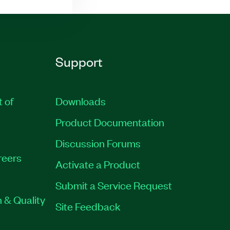
Support
t of
Downloads
Product Documentation
Discussion Forums
reers
Activate a Product
Submit a Service Request
 & Quality
Site Feedback