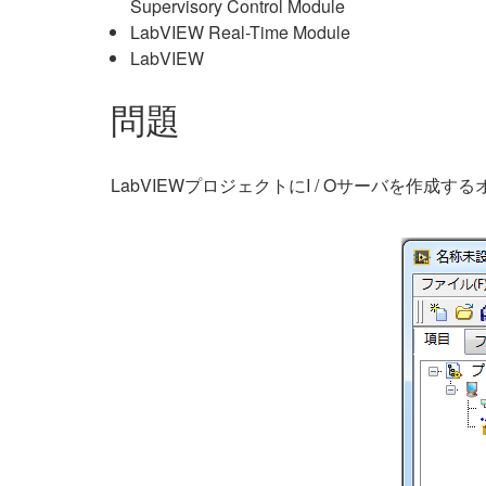
Supervisory Control Module
LabVIEW Real-Time Module
LabVIEW
問題
LabVIEWプロジェクトにI / Oサーバを作成