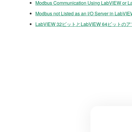
Modbus Communication Using LabVIEW or L
Modbus not Listed as an I/O Server in LabVIE
LabVIEW 32ビットとLabVIEW 64ビッ