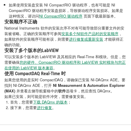
如果使用安装盘安装 NI CompactRIO 驱动程序，也有可能是 NI
CompactRIO 驱动程序安装盘损坏，导致驱动程序安装损坏。如果是
这种情况，请访问
NI CompactRIO 驱动程序
页面下载最新版本。
安装顺序不正确
National Instruments 软件的安装次序不对有可能导致部分重要文件的安
装被省略。正确的安装顺序可参阅
安装多个NI软件产品时的安装顺序
。
如果软件的安装顺序可能有误，则需要
进行修复或重新安装
才能获得正
确的功能。
安装了多个版本的LabVIEW
可以安装多个版本的 LabVIEW 及其相应的 Real-Time 和模块。但是，您
需要确保
您的硬件、CompactRIO 驱动程序和 LabVIEW 实时模块与您正
在使用的 LabVIEW 版本兼容
。
使用 CompactDAQ Real-Time 时
如果您使用的是实时 CompactDAQ，请确保已安装 NI-DAQmx ADE。要
找到 NI-DAQmx ADE，打开
NI Measurement & Automation Explorer
(MAX)
并查看左侧导航窗格中的
软件
选项卡，然后查找 DAQmx。
如果已安装，则可能是软件冲突，需要修复安装。
首先，您需要
下载 DAQmx 的版本
；
接下来，您需要
进行修复
。