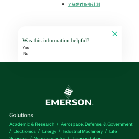
了解硬件服务计划
Was this information helpful?
Yes
No
Solutions
Academic & Research
Aerospace, Defense, & Government
Electronics
Energy
Industrial Machinery
Life
Sciences
Semiconductor
Transportation