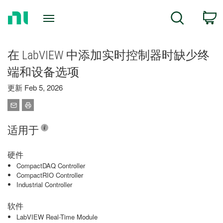
Return
C
Search
to
Home
Page
在 LabVIEW 中添加实时控制器时缺少终
端和设备选项
更新 Feb 5, 2026
适用于
硬件
CompactDAQ Controller
CompactRIO Controller
Industrial Controller
软件
LabVIEW Real-Time Module