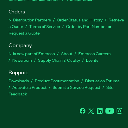
Orders
NI Distribution Partners
Order Status and History
Retrieve
a Quote
Terms of Service
Order by Part Number or
Request a Quote
Company
NI is now part of Emerson
About
Emerson Careers
Newsroom
Supply Chain & Quality
Events
Support
Downloads
Product Documentation
Discussion Forums
Activate a Product
Submit a Service Request
Site
Feedback
Facebook
Twitter
LinkedIn
YouTube
Ins