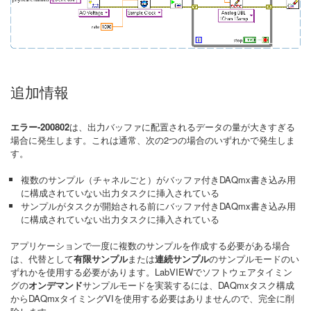
追加情報
エラー-200802
は、出力バッファに配置されるデータの量が大きすぎる
場合に発生します。これは通常、次の2つの場合のいずれかで発生しま
す。
複数のサンプル（チャネルごと）がバッファ付きDAQmx書き込み用
に構成されていない出力タスクに挿入されている
サンプルがタスクが開始される前にバッファ付きDAQmx書き込み用
に構成されていない出力タスクに挿入されている
アプリケーションで一度に複数のサンプルを作成する必要がある場合
は、代替として
有限サンプル
または
連続サンプル
のサンプルモードのい
ずれかを使用する必要があります。LabVIEWでソフトウェアタイミン
グの
オンデマンド
サンプルモードを実装するには、DAQmxタスク構成
からDAQmxタイミングVIを使用する必要はありませんので、完全に削