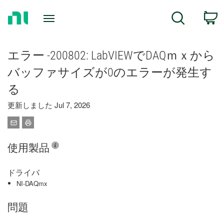
Return
C
Search
to
Home
Page
エラー -200802: LabVIEWでDAQｍｘから
バッファサイズが0のエラーが発生す
る
更新しました Jul 7, 2026
使用製品
ドライバ
NI-DAQmx
問題