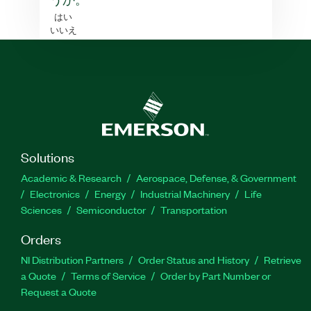
うか。
はい
いいえ
Solutions
Academic & Research
Aerospace, Defense, & Government
Electronics
Energy
Industrial Machinery
Life
Sciences
Semiconductor
Transportation
Orders
NI Distribution Partners
Order Status and History
Retrieve
a Quote
Terms of Service
Order by Part Number or
Request a Quote