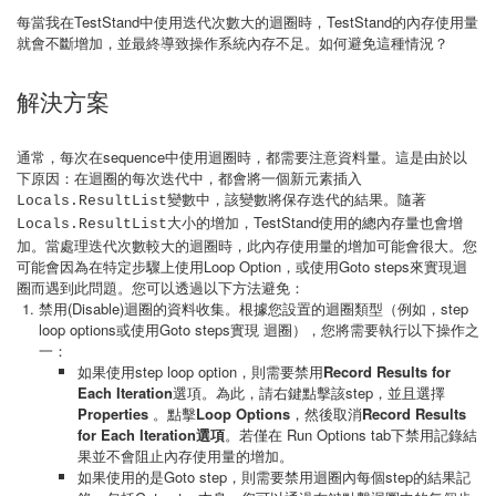
每當我在TestStand中使用迭代次數大的迴圈時，TestStand的內存使用量
就會不斷增加，並最終導致操作系統內存不足。如何避免這種情況？
解決方案
通常，每次在sequence中使用迴圈時，都需要注意資料量。這是由於以
下原因：在迴圈的每次迭代中，都會將一個新元素插入
變數中，該變數將保存迭代的結果。隨著
Locals.ResultList
大小的增加，TestStand使用的總內存量
增
Locals.ResultList
也會
加。當處理迭代次數較大的迴圈時，此內存使用量的增加可能會很大。您
可能會因為在特定步驟上使用Loop Option，或使用Goto steps來實現迴
圈而遇到此問題。您可以透過以下方法避免：
禁用(Disable)迴圈的資料收集。根據您設置的迴圈類型（例如，step
loop options或使用Goto steps實現 迴圈），您將需要執行以下操作之
一：
如果使用step loop option，則需要禁用
Record Results for
Each Iteration
選項。為此，請右鍵點擊該step，並且選擇
Properties
。點擊
Loop Options
，然後取消
Record Results
for Each Iteration選項
。若僅在 Run Options tab下禁用記錄結
果並不會阻止內存使用量的增加。
如果使用的是Goto step，則需要禁用迴圈內每個step的結果記