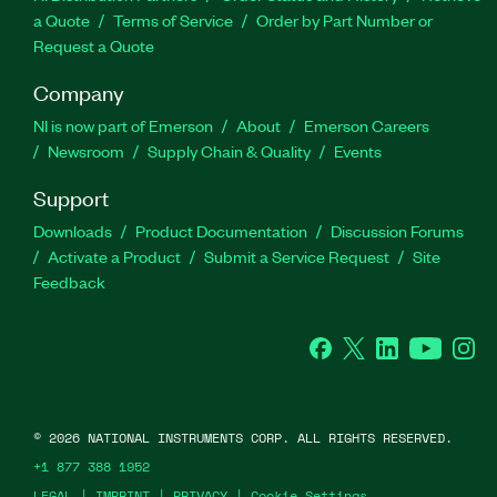
a Quote
Terms of Service
Order by Part Number or
Request a Quote
Company
NI is now part of Emerson
About
Emerson Careers
Newsroom
Supply Chain & Quality
Events
Support
Downloads
Product Documentation
Discussion Forums
Activate a Product
Submit a Service Request
Site
Feedback
Facebook
Twitter
LinkedIn
YouTube
Ins
©
2026
NATIONAL INSTRUMENTS CORP. ALL RIGHTS RESERVED.
+1 877 388 1952
LEGAL
|
IMPRINT
|
PRIVACY
|
Cookie Settings