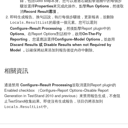
錄，包括Goto step本身。您可以通過右鍵點擊迴圈中的每個步
驟並選擇
Properties
來完成此操作。點擊
Run Options
，然後取
消
Record Result選項
。
即時生成報告。換句話說，執行每個步驟後，更新報表，並刪除
的最後一個元素
您可以選則
Locals.ResultList
。
Configure»Result Processing
，然後點擊Report plugin中的
Options
。在Report Options對話框中，啟用
On-The-Fly
Reporting
。您還應該選擇
Configure»Model Options，
並啟用
Discard Results 或 Disable Results when not Required by
Model ，
以確保將結果添加到報告後從內存中刪除。
相關資訊
通過禁用
Configure»Result Processing
並取消選則Report plugin的
Enabled checkbox （Configure»Report Options»Disable Report
Generation in TestStand 2010 and previous）來禁用報告生成，不會阻
止TestStand收集結果。即使沒有生成報告，項目仍將添加到
。
Locals.ResultList中