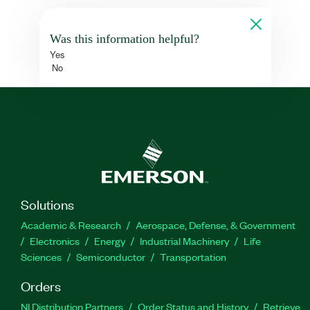
Was this information helpful?
Yes
No
Solutions
Academic & Research
Aerospace, Defense, & Government
Electronics
Energy
Industrial Machinery
Life
Sciences
Semiconductor
Transportation
Orders
NI Distribution Partners
Order Status and History
Retrieve