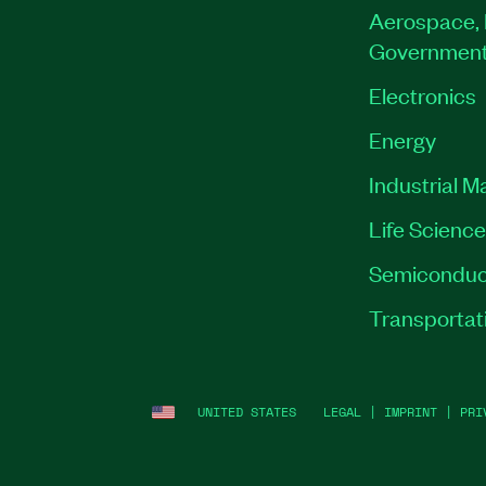
Aerospace, 
Governmen
Electronics
Energy
Industrial M
Life Scienc
Semiconduc
Transportat
UNITED STATES
LEGAL
|
IMPRINT
|
PRI