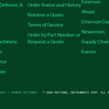
Emerson
Defense, &
Order Status and History
t
About
Retrieve a Quote
Emerson Ca
Terms of Service
Newsroom
Order by Part Number or
achinery
Request a Quote
Supply Chain
es
Events
tor
ion
VACY
|
COOKIE SETTINGS
©
2026
NATIONAL INSTRUMENTS CORP. ALL R