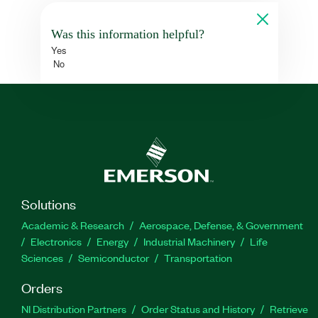
Was this information helpful?
Yes
No
Solutions
Academic & Research
Aerospace, Defense, & Government
Electronics
Energy
Industrial Machinery
Life
Sciences
Semiconductor
Transportation
Orders
NI Distribution Partners
Order Status and History
Retrieve