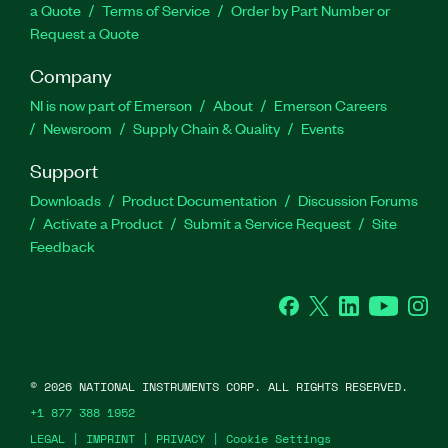
a Quote
Terms of Service
Order by Part Number or
Request a Quote
Company
NI is now part of Emerson
About
Emerson Careers
Newsroom
Supply Chain & Quality
Events
Support
Downloads
Product Documentation
Discussion Forums
Activate a Product
Submit a Service Request
Site
Feedback
Facebook
Twitter
LinkedIn
YouTube
Ins
©
2026
NATIONAL INSTRUMENTS CORP. ALL RIGHTS RESERVED.
+1 877 388 1952
LEGAL
|
IMPRINT
|
PRIVACY
|
Cookie Settings